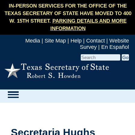
IN-PERSON SERVICES FOR THE OFFICE OF THE
TEXAS SECRETARY OF STATE HAVE MOVED TO 400
W. 15TH STREET.
PARKING DETAILS AND MORE
INFORMATION
Media
|
Site Map
|
Help
|
Contact
|
Website
Survey
|
En Español
Secretaria Hughs