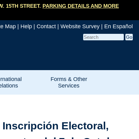
W. 15TH STREET.
PARKING DETAILS AND MORE
te Map
|
Help
|
Contact
|
Website Survey
|
En Español
ernational
Forms & Other
lations
Services
nscripción Electoral,