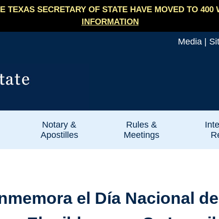
E TEXAS SECRETARY OF STATE HAVE MOVED TO 400 
INFORMATION
Media
|
Si
Notary &
Rules &
Int
Apostilles
Meetings
Re
memora el Día Nacional de I