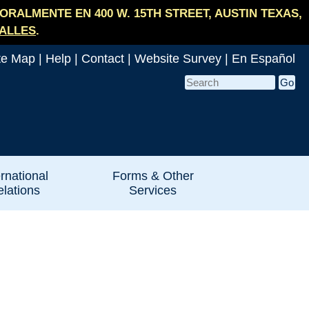
RALMENTE EN 400 W. 15TH STREET, AUSTIN TEXAS,
ALLES
.
te Map
|
Help
|
Contact
|
Website Survey
|
En Español
ernational
Forms & Other
lations
Services