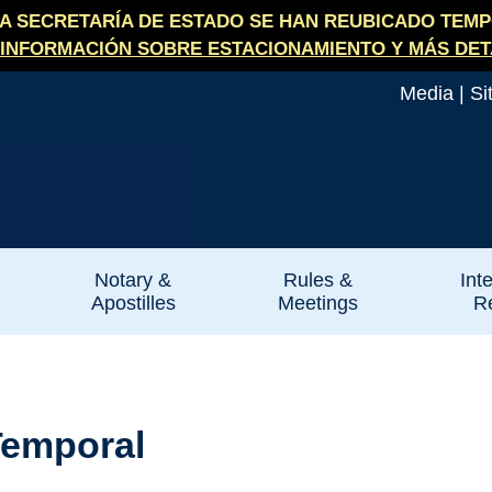
LA SECRETARÍA DE ESTADO SE HAN REUBICADO TEMPO
INFORMACIÓN SOBRE ESTACIONAMIENTO Y MÁS DET
Media
|
Si
Notary &
Rules &
Int
Apostilles
Meetings
Re
Temporal